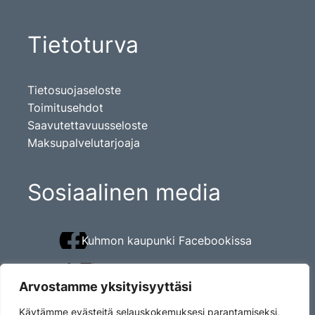
Tietoturva
Tietosuojaseloste
Toimitusehdot
Saavutettavuusseloste
Maksupalvelutarjoaja
Sosiaalinen media
Kuhmon kaupunki Facebookissa
Kuhmon kaupunki Twitterissä
Arvostamme yksityisyyttäsi
Kuhmon kaupunki Instagramissa
Käytämme evästeitä selauskokemuksesi parantamiseksi,