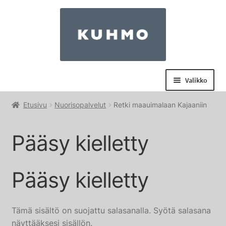
Siirry
Siirry
navigointiin
sisältöön
Valikko
Laajenn
Nuorisopalvelut
Etusivu
Nuorisopalvelut
Retki maauimalaan Kajaaniin
alemma
Laajenn
Kainuun uraluvat
tason
Pääsy kielletty
alemma
valikko
Kirjaamo
tason
valikko
Pääsy kielletty
Laajenn
Liikuntapalvelut
alemma
Venepaikat
tason
Tämä sisältö on suojattu salasanalla. Syötä salasana
valikko
Laajenn
Tori
näyttääksesi sisällön.