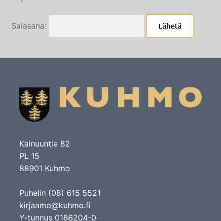
alemma
Autopaikat
tason
Salasana:
valikko
Laajenn
Museo
alemma
Laajenn
Kirjasto
tason
alemma
valikko
Kuhmo tuotteet
tason
valikko
Kokous- ja etätyötilat
Kainuuntie 82
PL 15
88901 Kuhmo
Puhelin (08) 615 5521
kirjaamo@kuhmo.fi
Y-tunnus 0186204-0