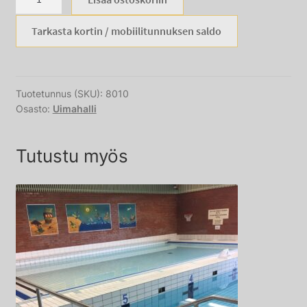
kpl
sarjaliput
Tarkasta kortin / mobiilitunnuksen saldo
määrä
Tuotetunnus (SKU):
8010
Osasto:
Uimahalli
Tutustu myös
Tällä
tuotteella
on
useampi
muunnelma.
Voit
tehdä