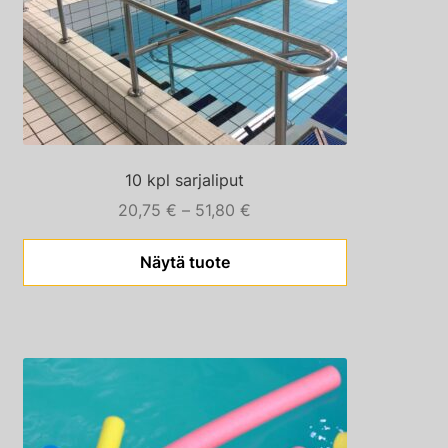
valinnat
tuotteen
sivulla.
10 kpl sarjaliput
Hintaluokka:
20,75
€
–
51,80
€
20,75 €
–
Näytä tuote
51,80 €