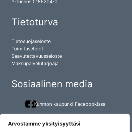
Y-tunnus 0186204-0
Tietoturva
Tietosuojaseloste
Toimitusehdot
Saavutettavuusseloste
Maksupalvelutarjoaja
Sosiaalinen media
Kuhmon kaupunki Facebookissa
Kuhmon kaupunki Twitterissä
Arvostamme yksityisyyttäsi
Kuhmon kaupunki Instagramissa