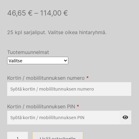
Hintaluokka:
46,65
€
–
114,00
€
46,65 €
25 kpl sarjaliput. Valitse oikea hintaryhmä.
–
114,00 €
Tuotemuunnelmat
Kortin / mobiilitunnuksen numero
*
Kortin / mobiilitunnuksen PIN
*
25
Lisää ostoskoriin