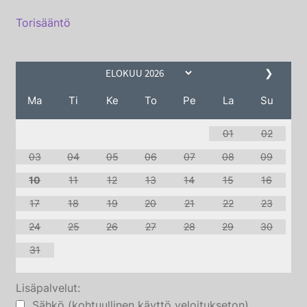
Torisääntö
❯
Ma
Ti
Ke
To
Pe
La
Su
01
02
03
04
05
06
07
08
09
10
11
12
13
14
15
16
17
18
19
20
21
22
23
24
25
26
27
28
29
30
31
Lisäpalvelut:
Sähkö (kohtuullinen käyttö veloitukseton)