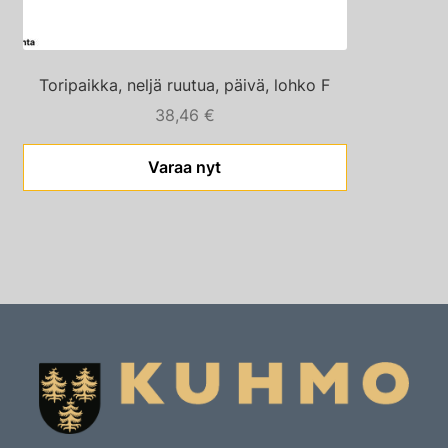
Toripaikka, neljä ruutua, päivä, lohko F
38,46
€
Varaa nyt