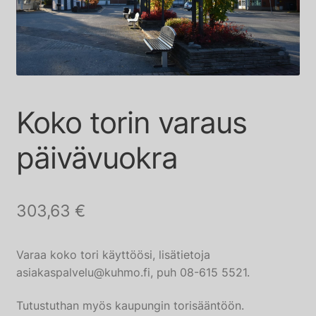
alemma
Autopaikat
tason
valikko
Laajenn
Museo
alemma
Laajenn
Kirjasto
tason
alemma
valikko
Koko torin varaus
Kuhmo tuotteet
tason
valikko
päivävuokra
Kokous- ja etätyötilat
303,63
€
Varaa koko tori käyttöösi, lisätietoja
asiakaspalvelu@kuhmo.fi, puh 08-615 5521.
Tutustuthan myös kaupungin torisääntöön.