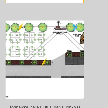
Toripaikka, neljä ruutua, päivä, lohko G