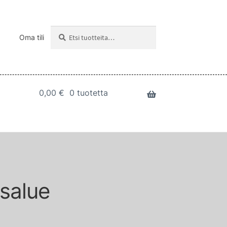
Etsi:
Haku
Oma tili
0,00
€
0 tuotetta
usalue