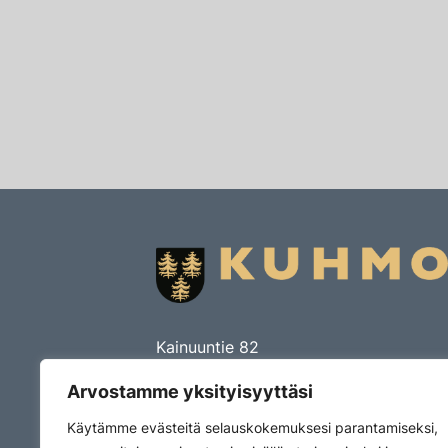
Kainuuntie 82
PL 15
Arvostamme yksityisyyttäsi
88901 Kuhmo
Käytämme evästeitä selauskokemuksesi parantamiseksi,
Puhelin (08) 615 5521