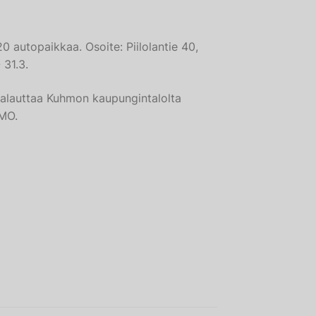
20 autopaikkaa. Osoite: Piilolantie 40,
 31.3.
palauttaa Kuhmon kaupungintalolta
HMO.