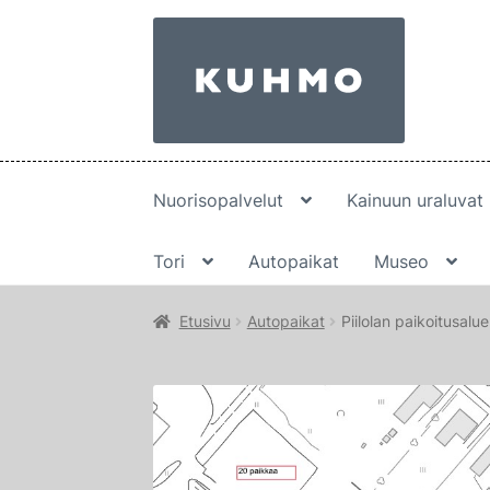
Siirry
Siirry
navigointiin
sisältöön
Nuorisopalvelut
Kainuun uraluvat
Tori
Autopaikat
Museo
Etusivu
Autopaikat
Piilolan paikoitusalue