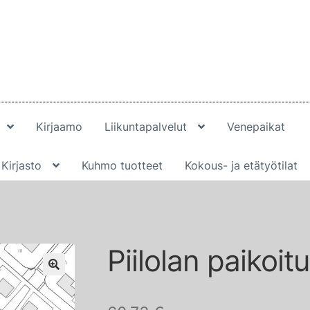
Kirjaamo
Liikuntapalvelut
Venepaikat
Kirjasto
Kuhmo tuotteet
Kokous- ja etätyötilat
Piilolan paikoit
🔍