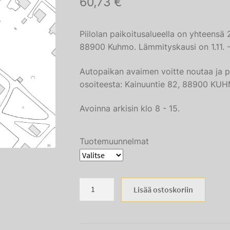
60,73
€
Piilolan paikoitusalueella on yhteensä 
88900 Kuhmo. Lämmityskausi on 1.11. -
Autopaikan avaimen voitte noutaa ja 
osoiteesta: Kainuuntie 82, 88900 KU
Avoinna arkisin klo 8 - 15.
Tuotemuunnelmat
Piilolan
Lisää ostoskoriin
paikoitusalue
määrä