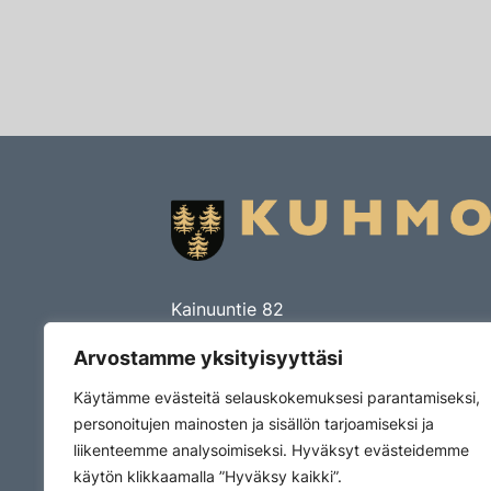
Kainuuntie 82
PL 15
Arvostamme yksityisyyttäsi
88901 Kuhmo
Käytämme evästeitä selauskokemuksesi parantamiseksi,
Puhelin (08) 615 5521
personoitujen mainosten ja sisällön tarjoamiseksi ja
kirjaamo@kuhmo.fi
liikenteemme analysoimiseksi. Hyväksyt evästeidemme
Y-tunnus 0186204-0
käytön klikkaamalla ”Hyväksy kaikki”.