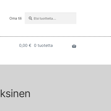
Etsi:
Haku
Oma tili
0,00
€
0 tuotetta
oksinen