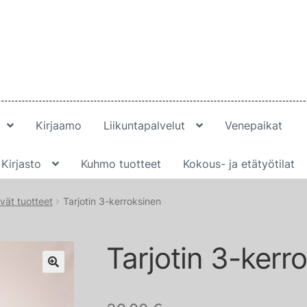
Kirjaamo
Liikuntapalvelut
Venepaikat
Kirjasto
Kuhmo tuotteet
Kokous- ja etätyötilat
ät tuotteet
Tarjotin 3-kerroksinen
Tarjotin 3-kerr
🔍