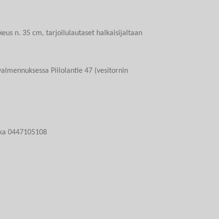
keus n. 35 cm, tarjoilulautaset halkaisijaltaan
almennuksessa Piilolantie 47 (vesitornin
ika 0447105108