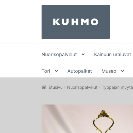
Siirry
Siirry
navigointiin
sisältöön
Nuorisopalvelut
Kainuun uraluvat
Tori
Autopaikat
Museo
Etusivu
Nuorisopalvelut
Työpajan myytäv