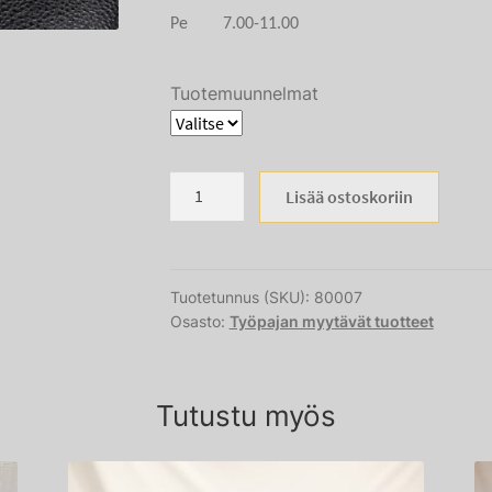
Pe 7.00-11.00
Tuotemuunnelmat
Tarjotin
Lisää ostoskoriin
3-
kerroksinen
määrä
Tuotetunnus (SKU):
80007
Osasto:
Työpajan myytävät tuotteet
Tutustu myös
Tällä