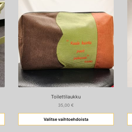
tuotteella
on
useampi
muunnelma.
Voit
tehdä
valinnat
tuotteen
sivulla.
Toilettilaukku
35,00
€
Valitse vaihtoehdoista