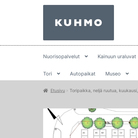
Siirry
Siirry
navigointiin
sisältöön
Nuorisopalvelut
Kainuun uraluvat
Tori
Autopaikat
Museo
Etusivu
Toripaikka, neljä ruutua, kuukausi