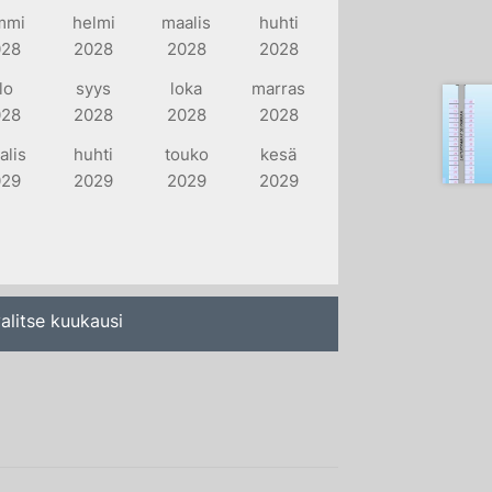
mmi
helmi
maalis
huhti
028
2028
2028
2028
lo
syys
loka
marras
028
2028
2028
2028
alis
huhti
touko
kesä
029
2029
2029
2029
alitse kuukausi