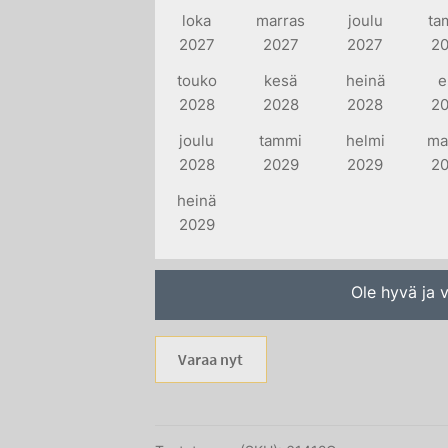
loka
marras
joulu
ta
2027
2027
2027
2
touko
kesä
heinä
e
2028
2028
2028
2
joulu
tammi
helmi
ma
2028
2029
2029
2
heinä
2029
Ole hyvä ja v
Varaa nyt