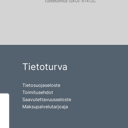
Tuotetunnus (SKU):
61412C
Tietoturva
Tietosuojaseloste
Toimitusehdot
Saavutettavuusseloste
Maksupalvelutarjoaja