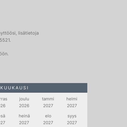
ttöösi, lisätietoja
5521.
öön.
 KUUKAUSI
rras
joulu
tammi
helmi
026
2026
2027
2027
esä
heinä
elo
syys
027
2027
2027
2027