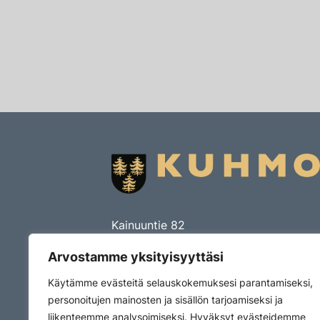
Kainuuntie 82
PL 15
Arvostamme yksityisyyttäsi
88901 Kuhmo
Käytämme evästeitä selauskokemuksesi parantamiseksi,
Puhelin (08) 615 5521
personoitujen mainosten ja sisällön tarjoamiseksi ja
kirjaamo@kuhmo.fi
liikenteemme analysoimiseksi. Hyväksyt evästeidemme