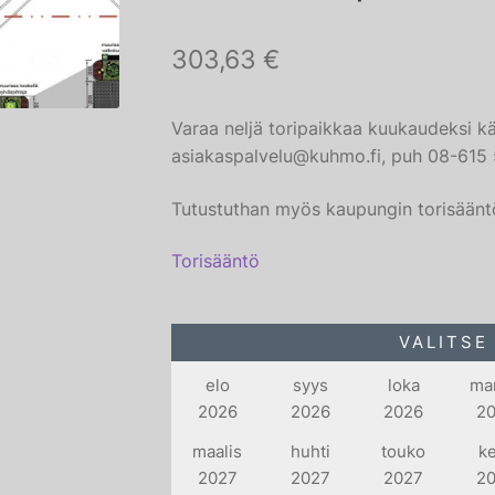
303,63
€
Varaa neljä toripaikkaa kuukaudeksi käy
asiakaspalvelu@kuhmo.fi, puh 08-615 
Tutustuthan myös kaupungin torisäänt
Torisääntö
VALITSE
elo
syys
loka
ma
2026
2026
2026
2
maalis
huhti
touko
k
2027
2027
2027
2