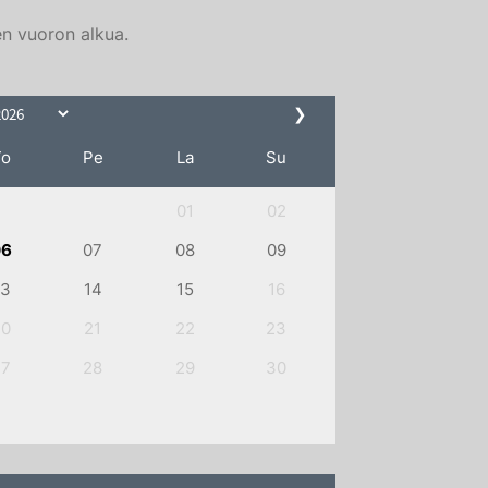
en vuoron alkua.
❯
To
Pe
La
Su
01
02
06
07
08
09
13
14
15
16
20
21
22
23
27
28
29
30