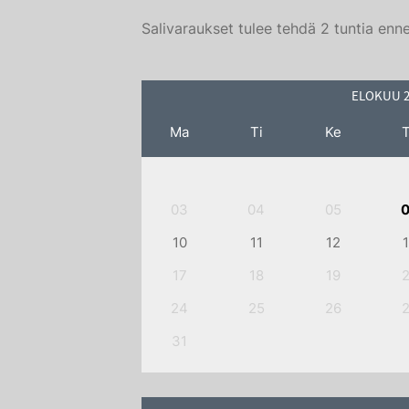
Salivaraukset tulee tehdä 2 tuntia enn
Ma
Ti
Ke
03
04
05
10
11
12
17
18
19
24
25
26
31