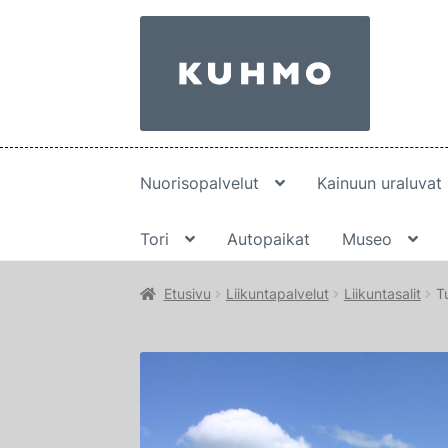
Siirry
Siirry
navigointiin
sisältöön
Nuorisopalvelut
Kainuun uraluvat
Tori
Autopaikat
Museo
Etusivu
Liikuntapalvelut
Liikuntasalit
T