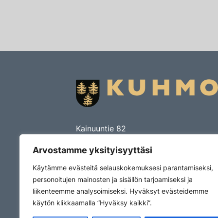
Kainuuntie 82
PL 15
Arvostamme yksityisyyttäsi
88901 Kuhmo
Käytämme evästeitä selauskokemuksesi parantamiseksi,
Puhelin (08) 615 5521
personoitujen mainosten ja sisällön tarjoamiseksi ja
kirjaamo@kuhmo.fi
liikenteemme analysoimiseksi. Hyväksyt evästeidemme
Y-tunnus 0186204-0
käytön klikkaamalla ”Hyväksy kaikki”.