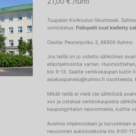
21,00
€
/tunti
Tuupalan Kivikoulun liikuntasali. Saliss
voimistelua.
Pallopelit ovat kielletty sa
Osoite: Peuranpolku 3, 88900 Kuhmo
Jos teillä on jo ostettu sähköinen ava
etäohjelmointia varten. Huomioittehan,
klo 9-13. Saatte verkkokaupan kuitin lis
asiakaspalvelu@kuhmo.fi osoitteesta, 
Mikäli teillä ei vielä ole sähköistä av
xxx ja ostakaa verkkokaupasta sähköin
kaupungintalon neuvonnasta, kuittia v
Avaimia ohjelmoidaan ja luovutetaan 
neuvonnan aukioloaikoina klo 9:00-11:3