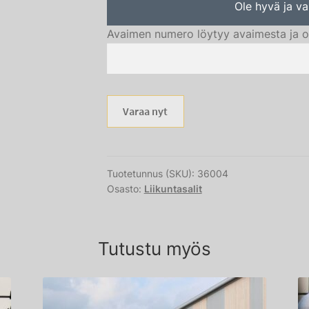
Ole hyvä ja va
Avaimen numero löytyy avaimesta ja o
Varaa nyt
Tuotetunnus (SKU):
36004
Osasto:
Liikuntasalit
Tutustu myös