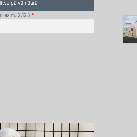
litse päivämäärä
n esim. 2.123
*