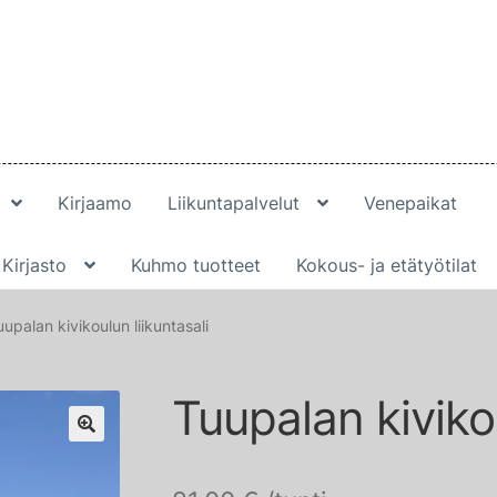
Kirjaamo
Liikuntapalvelut
Venepaikat
Kirjasto
Kuhmo tuotteet
Kokous- ja etätyötilat
uupalan kivikoulun liikuntasali
Tuupalan kivikou
🔍