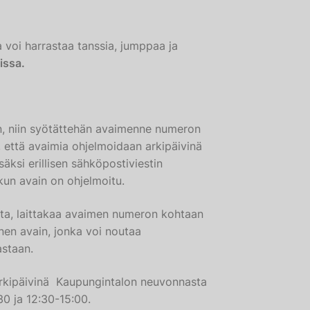
a voi harrastaa tanssia, jumppaa ja
lissa.
in, niin syötättehän avaimenne numeron
 että avaimia ohjelmoidaan arkipäivinä
äksi erillisen sähköpostiviestin
kun avain on ohjelmoitu.
ainta, laittakaa avaimen numeron kohtaan
en avain, jonka voi noutaa
astaan.
arkipäivinä Kaupungintalon neuvonnasta
0 ja 12:30-15:00.